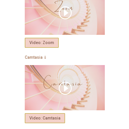
Video: Zoom
Camtasia ⇓
Video: Camtasia