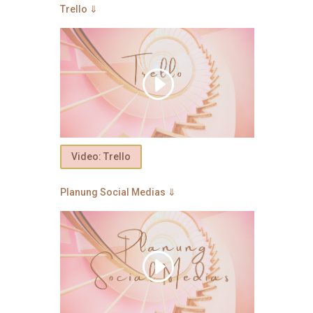
Trello ⇓
Video: Trello
Planung Social Medias ⇓